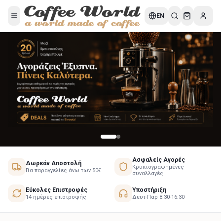
EN
Ασφαλείς Αγορές
Δωρεάν Αποστολή
Κρυπτογραφημένες
Για παραγγελίες άνω των 50€
συναλλαγές
Εύκολες Επιστροφές
Υποστήριξη
14 ημέρες επιστροφής
Δευτ-Παρ 8:30-16:30