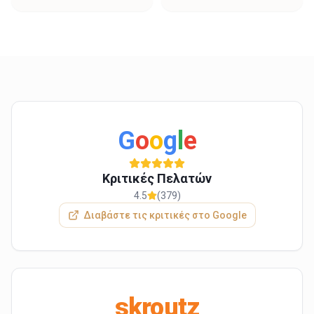
G
o
o
g
l
e
Κριτικές Πελατών
4.5
(379)
Διαβάστε τις κριτικές στο Google
skroutz