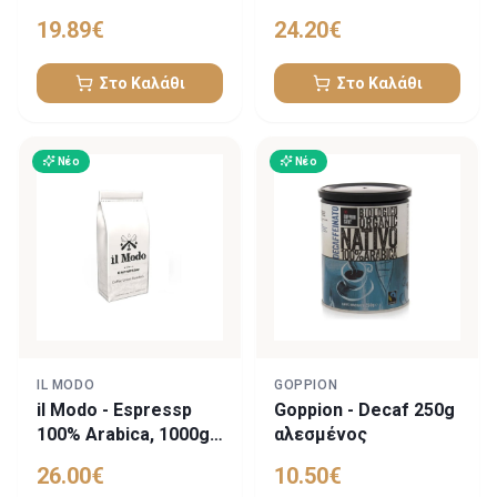
συμβατές
κόκκους
19.89
€
24.20
€
Στο Καλάθι
Στο Καλάθι
Νέο
Νέο
IL MODO
GOPPION
il Modo - Espressp
Goppion - Decaf 250g
100% Arabica, 1000g
αλεσμένος
σε κόκκους
26.00
€
10.50
€