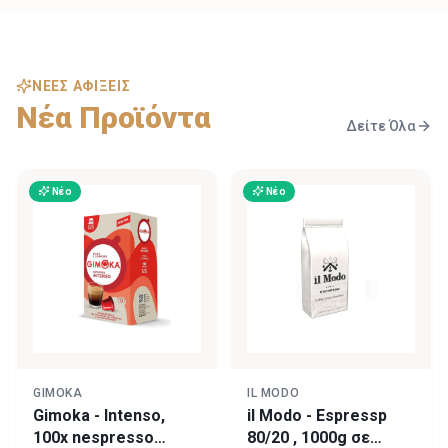
ΝΈΕΣ ΑΦΊΞΕΙΣ
Νέα Προϊόντα
Δείτε Όλα
Νέο
Νέο
GIMOKA
IL MODO
Gimoka - Intenso,
il Modo - Espressp
100x nespresso
80/20 , 1000g σε