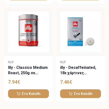
ILLY
ILLY
Illy - Classico Medium
illy - Decaffeinated,
Roast, 250g σε
18x χάρτινες
κόκκους
ταμπλέτες
7.94
€
7.46
€
Στο Καλάθι
Στο Καλάθι