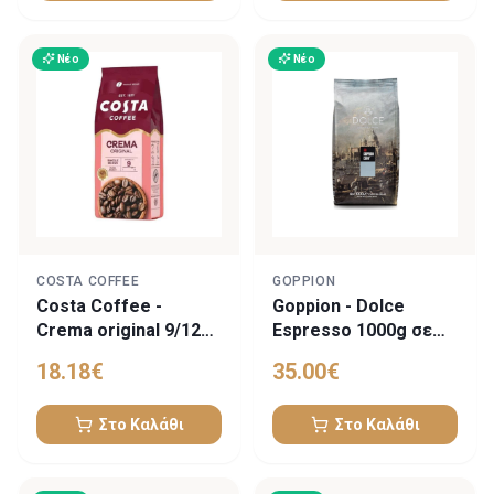
Νέο
Νέο
COSTA COFFEE
GOPPION
Costa Coffee -
Goppion - Dolce
Crema original 9/12
Espresso 1000g σε
1kg beans
κόκκους
18.18
€
35.00
€
Στο Καλάθι
Στο Καλάθι