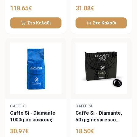
κόκκους
118.65
€
31.08
€
Στο Καλάθι
Στο Καλάθι
CAFFE SI
CAFFE SI
Caffe Si - Diamante
Caffe Si - Diamante,
1000g σε κόκκους
50τμχ nespresso
professional
30.97
€
18.50
€
συμβατές κάψουλες